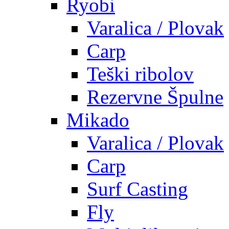
Ryobi
Varalica / Plovak
Carp
Teški ribolov
Rezervne Špulne
Mikado
Varalica / Plovak
Carp
Surf Casting
Fly