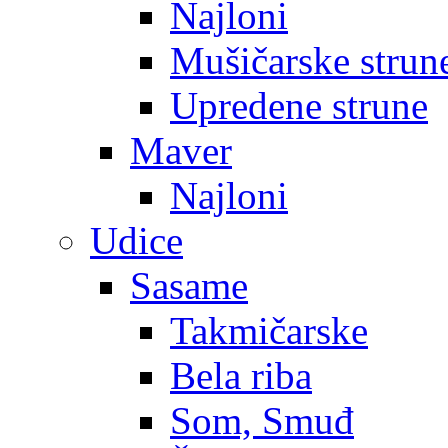
Najloni
Mušičarske strun
Upredene strune
Maver
Najloni
Udice
Sasame
Takmičarske
Bela riba
Som, Smuđ