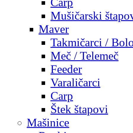
Carp
Mušičarski štapo
Maver
Takmičarci / Bolo
Meč / Telemeč
Feeder
Varaličarci
Carp
Štek štapovi
Mašinice