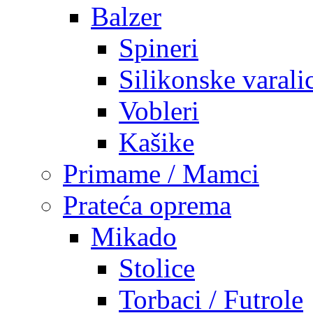
Balzer
Spineri
Silikonske varali
Vobleri
Kašike
Primame / Mamci
Prateća oprema
Mikado
Stolice
Torbaci / Futrole