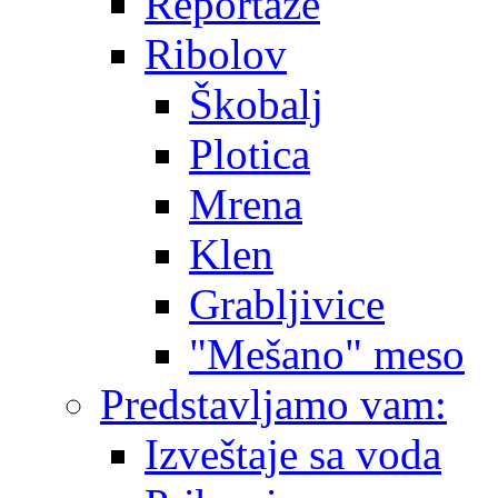
Reportaže
Ribolov
Škobalj
Plotica
Mrena
Klen
Grabljivice
"Mešano" meso
Predstavljamo vam:
Izveštaje sa voda