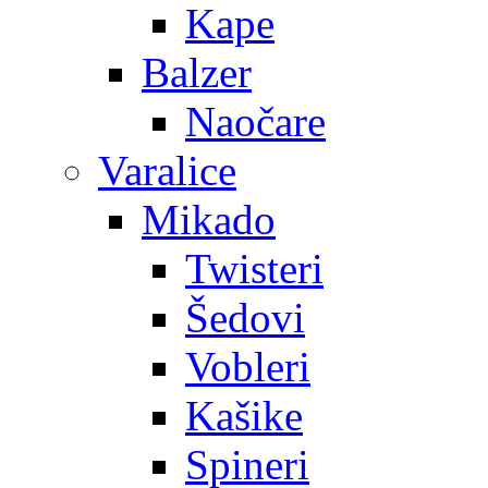
Kape
Balzer
Naočare
Varalice
Mikado
Twisteri
Šedovi
Vobleri
Kašike
Spineri