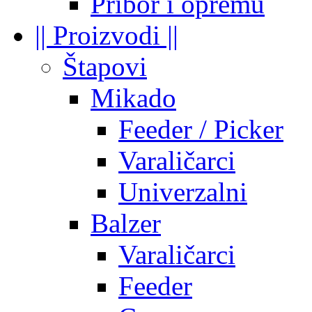
Pribor i opremu
|| Proizvodi ||
Štapovi
Mikado
Feeder / Picker
Varaličarci
Univerzalni
Balzer
Varaličarci
Feeder