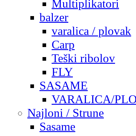
Multiplikatori
balzer
varalica / plovak
Carp
Teški ribolov
FLY
SASAME
VARALICA/PL
Najloni / Strune
Sasame