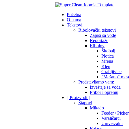
Početna
O nama
Tekstovi
Ribolovački tekstovi
Zapisi sa vode
Reportaže
Ribolov
Škobalj
Plotica
Mrena
Klen
Grabljivice
"Mešano" mes
Predstavljamo vam:
Izveštaje sa voda
Pribor i opremu
|| Proizvodi ||
Štapovi
Mikado
Feeder / Picker
Varaličarci
Univerzalni
Balzer