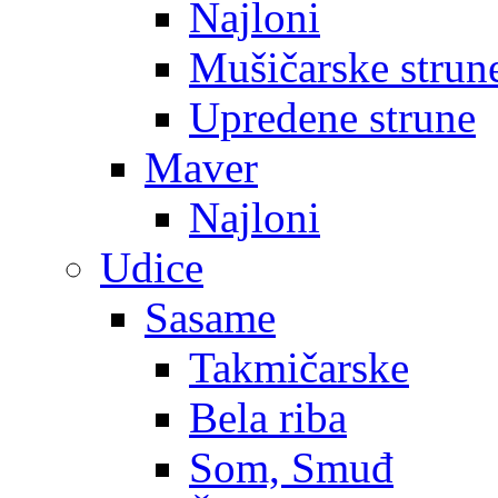
Najloni
Mušičarske strun
Upredene strune
Maver
Najloni
Udice
Sasame
Takmičarske
Bela riba
Som, Smuđ