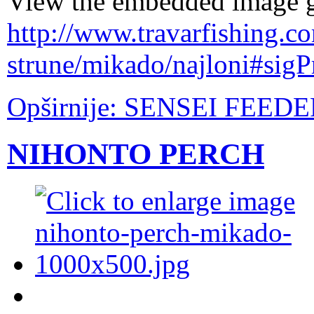
View the embedded image ga
http://www.travarfishing.c
strune/mikado/najloni#sig
Opširnije: SENSEI FEED
NIHONTO PERCH