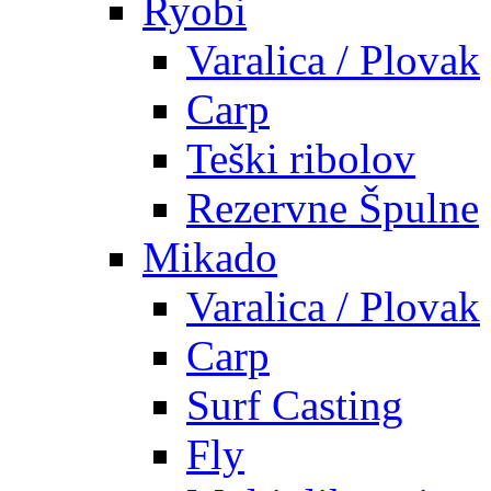
Ryobi
Varalica / Plovak
Carp
Teški ribolov
Rezervne Špulne
Mikado
Varalica / Plovak
Carp
Surf Casting
Fly