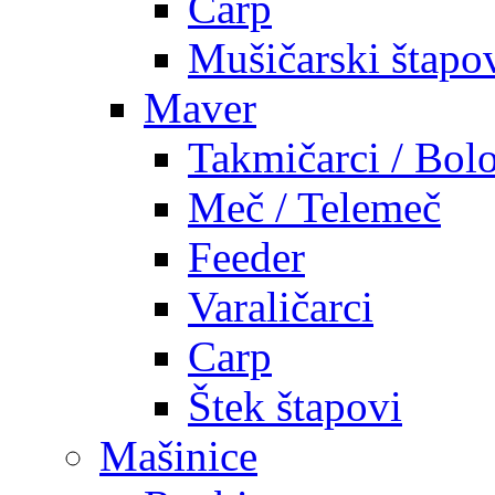
Carp
Mušičarski štapo
Maver
Takmičarci / Bolo
Meč / Telemeč
Feeder
Varaličarci
Carp
Štek štapovi
Mašinice