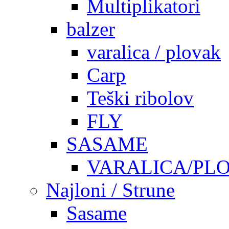
Multiplikatori
balzer
varalica / plovak
Carp
Teški ribolov
FLY
SASAME
VARALICA/PL
Najloni / Strune
Sasame