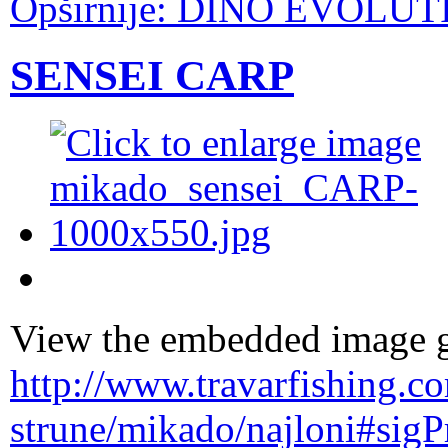
Opširnije: DINO EVOLU
SENSEI CARP
View the embedded image ga
http://www.travarfishing.c
strune/mikado/najloni#sig