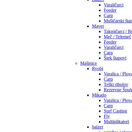
Varaličarci
Feeder
Carp
Mušičarski šta
Maver
Takmičarci / B
Meč / Telemeč
Feeder
Varaličarci
Carp
Štek štapovi
Mašinice
Ryobi
Varalica / Plov
Carp
Teški ribolov
Rezervne Špul
Mikado
Varalica / Plov
Carp
Surf Casting
Fly
Multiplikatori
balzer