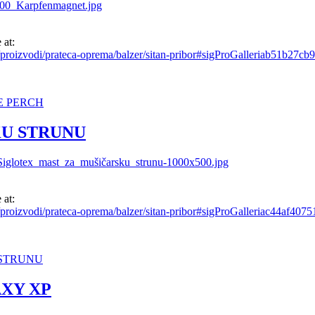
 at:
/proizvodi/prateca-oprema/balzer/sitan-pribor#sigProGalleriab51b27cb
KE PERCH
KU STRUNU
 at:
proizvodi/prateca-oprema/balzer/sitan-pribor#sigProGalleriac44af4075
 STRUNU
XY XP