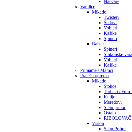
Naočare
Varalice
Mikado
Twisteri
Šedovi
Vobleri
Kašike
Spineri
Balzer
Spineri
Silikonske vara
Vobleri
Kašike
Primame / Mamci
Prateća oprema
Mikado
Stolice
Torbaci / Futro
Kutije
Meredovi
Sitan pribor
Ostalo
RIBOLOVAČ
Vision
Sitan Pribor