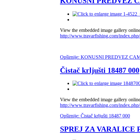
KONUSNI PREDVEZ 
View the embedded image gallery online
http://www.travarfishing.com/index.php/
Opširnije: KONUSNI PREDVEZ CA
Čistač krljušti 18487 000
View the embedded image gallery online
http://www.travarfishing.com/index.php
Opširnije: Čistač krljušti 18487 000
SPREJ ZA VARALICE 