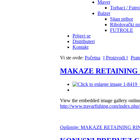
Maver
Torbaci / Futro
Balzer
Sitan pribor
Ribolovački no
FUTROLE
Prijavi se
Distributeri
Kontakt
Vi ste ovde:
Početna
|| Proizvodi ||
Prat
MAKAZE RETAINING 
View the embedded image gallery online
http://www.travarfishing.com/index.php/
Opširnije: MAKAZE RETAINING RI