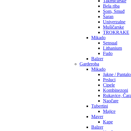
Takmičarske
Bela riba
Som, Smuđ
Šaran
Univerzalne
Mušičarske
TROKRAKE
Mikado
Sensual
Lithanium
Fudo
Balzer
Garderoba
Mikado
Jakne / Pantal
Prsluci
Cipele
Kombinezoni
Rukavice, Čar
Naočare
Tubertini
Majice
Maver
Kape
Balzer