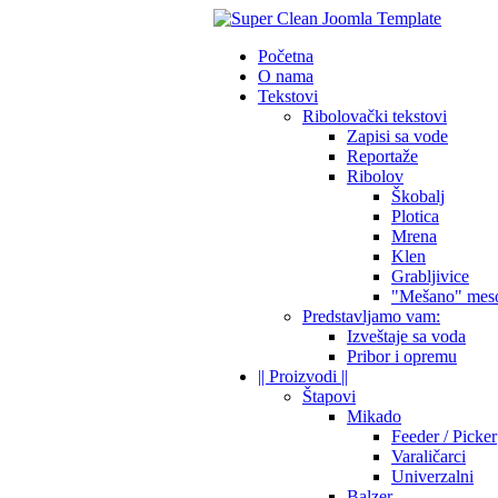
Početna
O nama
Tekstovi
Ribolovački tekstovi
Zapisi sa vode
Reportaže
Ribolov
Škobalj
Plotica
Mrena
Klen
Grabljivice
"Mešano" mes
Predstavljamo vam:
Izveštaje sa voda
Pribor i opremu
|| Proizvodi ||
Štapovi
Mikado
Feeder / Picker
Varaličarci
Univerzalni
Balzer