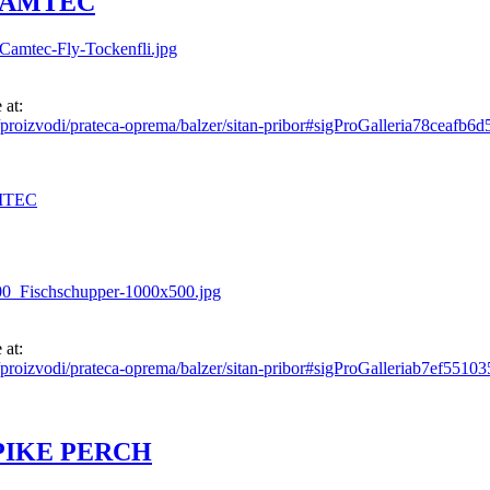
CAMTEC
 at:
proizvodi/prateca-oprema/balzer/sitan-pribor#sigProGalleria78ceafb6d
MTEC
 at:
/proizvodi/prateca-oprema/balzer/sitan-pribor#sigProGalleriab7ef55103
PIKE PERCH