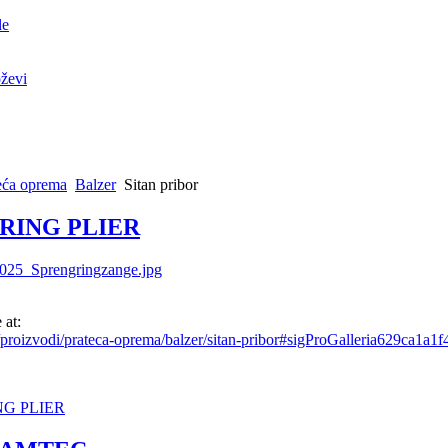
le
ževi
eća oprema
Balzer
Sitan pribor
RING PLIER
 at:
proizvodi/prateca-oprema/balzer/sitan-pribor#sigProGalleria629ca1a1f
NG PLIER