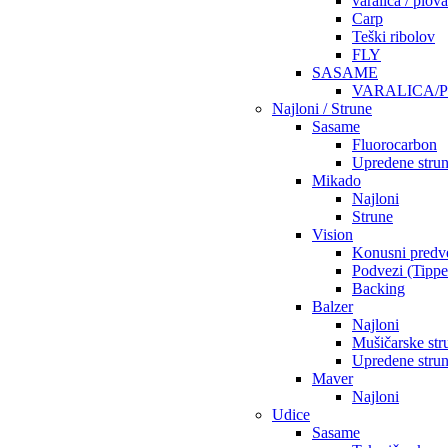
varalica / plov
Carp
Teški ribolov
FLY
SASAME
VARALICA/
Najloni / Strune
Sasame
Fluorocarbon
Upredene stru
Mikado
Najloni
Strune
Vision
Konusni predv
Podvezi (Tippe
Backing
Balzer
Najloni
Mušičarske str
Upredene stru
Maver
Najloni
Udice
Sasame