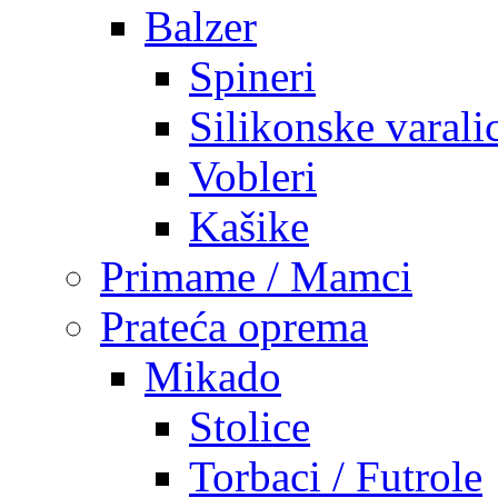
Balzer
Spineri
Silikonske varali
Vobleri
Kašike
Primame / Mamci
Prateća oprema
Mikado
Stolice
Torbaci / Futrole