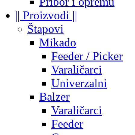
Pribor i opremu
|| Proizvodi ||
Štapovi
Mikado
Feeder / Picker
Varaličarci
Univerzalni
Balzer
Varaličarci
Feeder