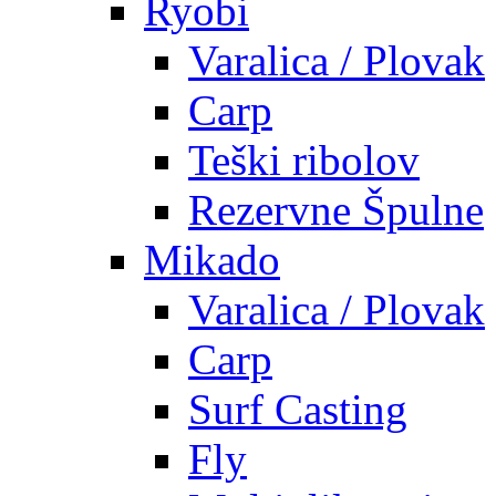
Ryobi
Varalica / Plovak
Carp
Teški ribolov
Rezervne Špulne
Mikado
Varalica / Plovak
Carp
Surf Casting
Fly