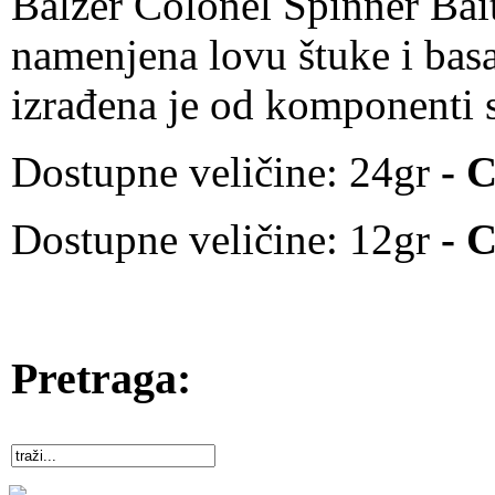
Balzer Colonel Spinner Bait
namenjena lovu štuke i basa
izrađena je od komponenti s
Dostupne veličine:
24gr
-
C
Dostupne veličine:
12gr
-
C
Pretraga: