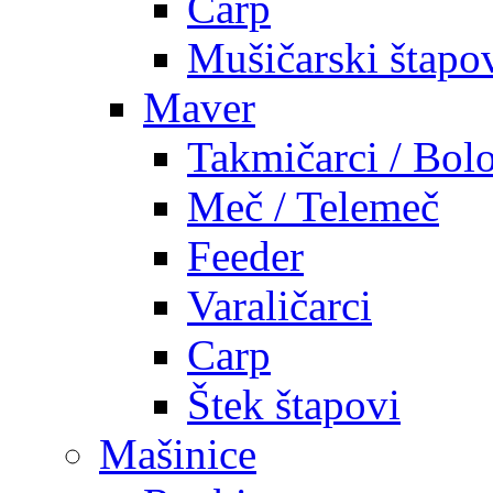
Carp
Mušičarski štapo
Maver
Takmičarci / Bolo
Meč / Telemeč
Feeder
Varaličarci
Carp
Štek štapovi
Mašinice