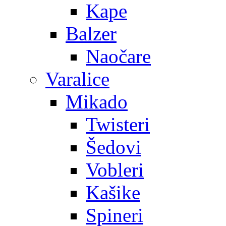
Kape
Balzer
Naočare
Varalice
Mikado
Twisteri
Šedovi
Vobleri
Kašike
Spineri