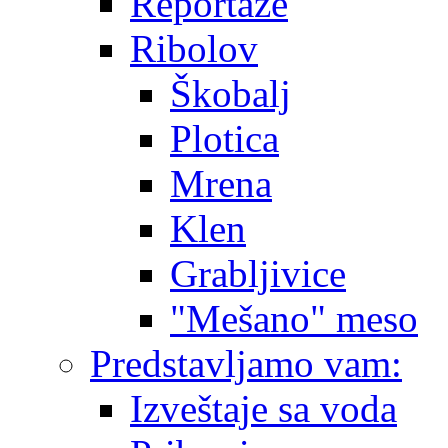
Reportaže
Ribolov
Škobalj
Plotica
Mrena
Klen
Grabljivice
"Mešano" meso
Predstavljamo vam:
Izveštaje sa voda