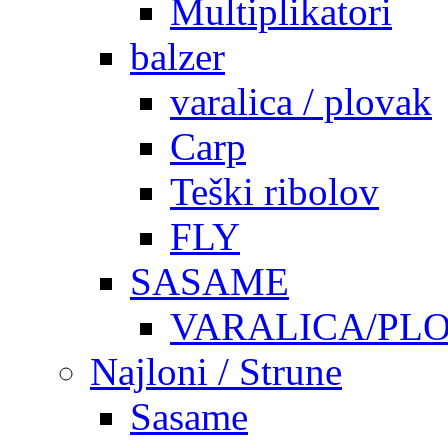
Multiplikatori
balzer
varalica / plovak
Carp
Teški ribolov
FLY
SASAME
VARALICA/PL
Najloni / Strune
Sasame