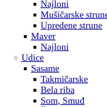
Najloni
Mušičarske strun
Upredene strune
Maver
Najloni
Udice
Sasame
Takmičarske
Bela riba
Som, Smuđ