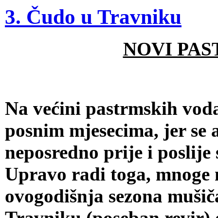
3. Čudo u Travniku
NOVI PAS
Na većini pastrmskih voda 
posnim mjesecima, jer se a
neposredno prije i poslije
Upravo radi toga, mnoge n
ovogodišnja sezona mušiča
Travniku (poseban revir) 