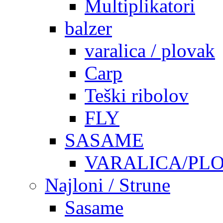
Multiplikatori
balzer
varalica / plovak
Carp
Teški ribolov
FLY
SASAME
VARALICA/PL
Najloni / Strune
Sasame