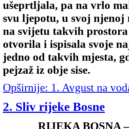
ušeprtljala, pa na vrlo m
svu ljepotu, u svoj njenoj
na svijetu takvih prostora
otvorila i ispisala svoje n
jedno od takvih mjesta, gd
pejzaž iz obje sise.
Opširnije: 1. Avgust na vo
2. Sliv rijeke Bosne
RIJEKA BOSNA –