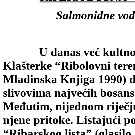
Salmonidne vode
U danas već kultnoj k
Klašterke “Ribolovni tere
Mladinska Knjiga 1990) d
slivovima najvećih bosans
Međutim, nijednom riječju
njene pritoke. Listajući 
“Ribarskog lista” (glasil