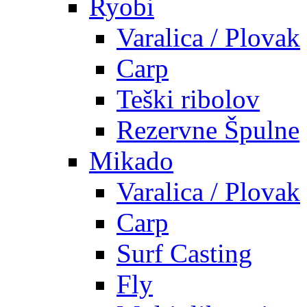
Ryobi
Varalica / Plovak
Carp
Teški ribolov
Rezervne Špulne
Mikado
Varalica / Plovak
Carp
Surf Casting
Fly