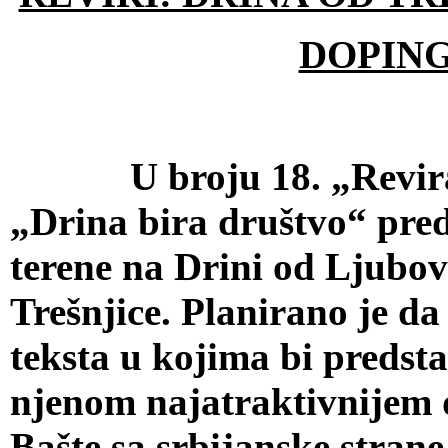
DOPIN
U broju 18. „Revira“ 
„Drina bira društvo“ pred
terene na Drini od Ljubov
Trešnjice. Planirano je da 
teksta u kojima bi predsta
njenom najatraktivnijem d
Bašte sa srbijanske stran