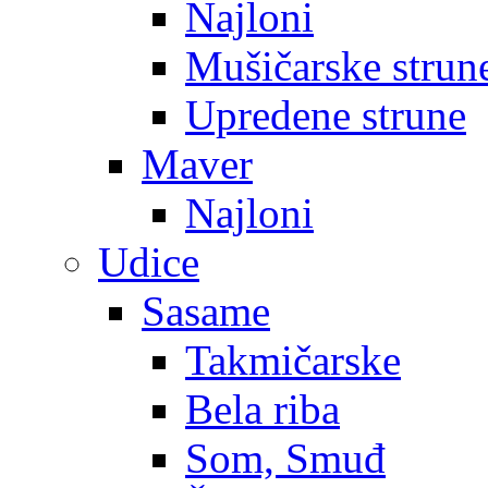
Najloni
Mušičarske strun
Upredene strune
Maver
Najloni
Udice
Sasame
Takmičarske
Bela riba
Som, Smuđ