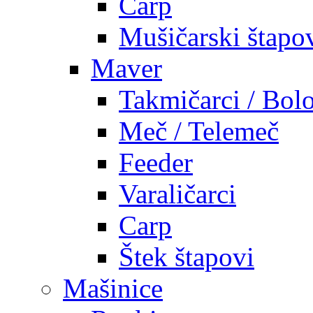
Carp
Mušičarski štapo
Maver
Takmičarci / Bolo
Meč / Telemeč
Feeder
Varaličarci
Carp
Štek štapovi
Mašinice