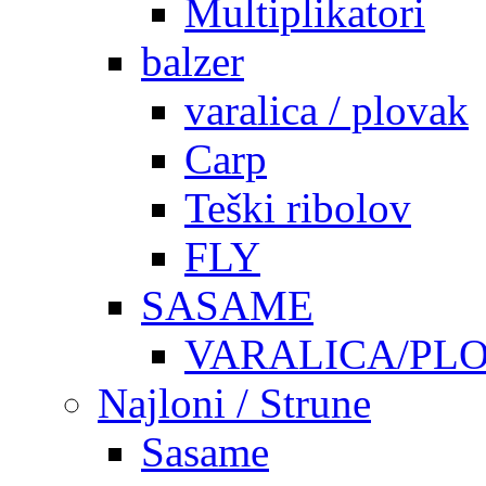
Multiplikatori
balzer
varalica / plovak
Carp
Teški ribolov
FLY
SASAME
VARALICA/PL
Najloni / Strune
Sasame