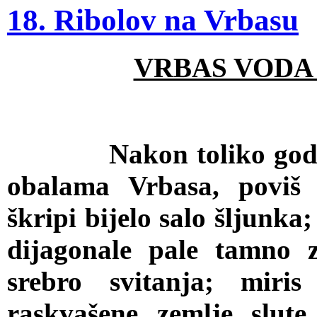
18. Ribolov na Vrbasu
VRBAS VODA
Nakon toliko godina,
obalama Vrbasa, poviš
škripi bijelo salo šljunk
dijagonale pale tamno z
srebro svitanja; mir
raskvašene zemlje slut