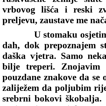
vrbovog lišća i reski 
preljevu, zaustave me nač
U stomaku osjetim blag
dah, dok prepoznajem sta
daška vjetra. Samo neka
bilje treperi. Znojavi
pouzdane znakove da se 
zaliježem da poljubim rij
srebrni bokovi škobalja.