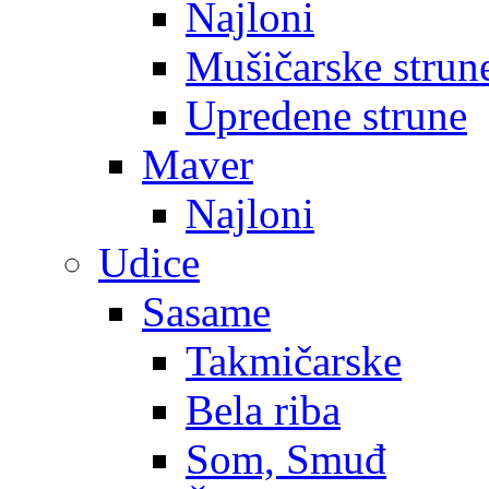
Najloni
Mušičarske strun
Upredene strune
Maver
Najloni
Udice
Sasame
Takmičarske
Bela riba
Som, Smuđ