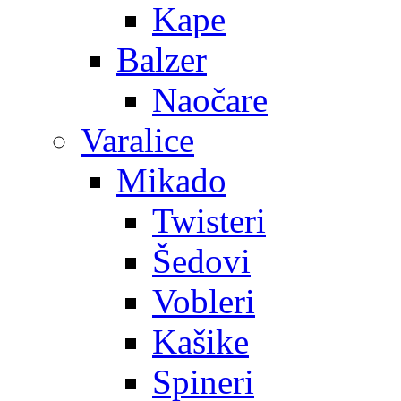
Kape
Balzer
Naočare
Varalice
Mikado
Twisteri
Šedovi
Vobleri
Kašike
Spineri