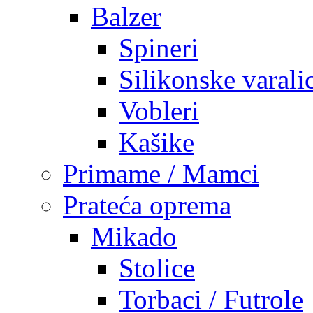
Balzer
Spineri
Silikonske varali
Vobleri
Kašike
Primame / Mamci
Prateća oprema
Mikado
Stolice
Torbaci / Futrole