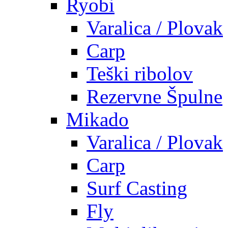
Ryobi
Varalica / Plovak
Carp
Teški ribolov
Rezervne Špulne
Mikado
Varalica / Plovak
Carp
Surf Casting
Fly