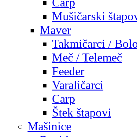
Carp
Mušičarski štapo
Maver
Takmičarci / Bolo
Meč / Telemeč
Feeder
Varaličarci
Carp
Štek štapovi
Mašinice