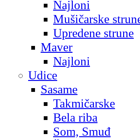
Najloni
Mušičarske strun
Upredene strune
Maver
Najloni
Udice
Sasame
Takmičarske
Bela riba
Som, Smuđ