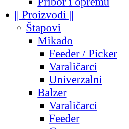
Pribor i opremu
|| Proizvodi ||
Štapovi
Mikado
Feeder / Picker
Varaličarci
Univerzalni
Balzer
Varaličarci
Feeder