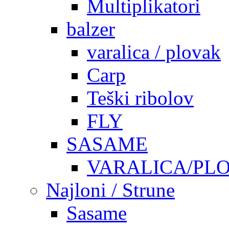
Multiplikatori
balzer
varalica / plovak
Carp
Teški ribolov
FLY
SASAME
VARALICA/PL
Najloni / Strune
Sasame