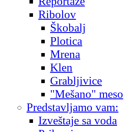
Reportaže
Ribolov
Škobalj
Plotica
Mrena
Klen
Grabljivice
"Mešano" meso
Predstavljamo vam:
Izveštaje sa voda