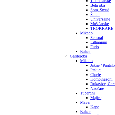
Takmičarske
Bela riba
Som, Smuđ
Šaran
Univerzalne
Mušičarske
TROKRAKE
Mikado
Sensual
Lithanium
Fudo
Balzer
Garderoba
Mikado
Jakne / Pantal
Prsluci
Cipele
Kombinezoni
Rukavice, Čar
Naočare
Tubertini
Majice
Maver
Kape
Balzer