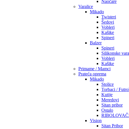
Naočare
Varalice
Mikado
Twisteri
Šedovi
Vobleri
Kašike
Spineri
Balzer
Spineri
Silikonske vara
Vobleri
Kašike
Primame / Mamci
Prateća oprema
Mikado
Stolice
Torbaci / Futro
Kutije
Meredovi
Sitan pribor
Ostalo
RIBOLOVAČ
Vision
Sitan Pribor