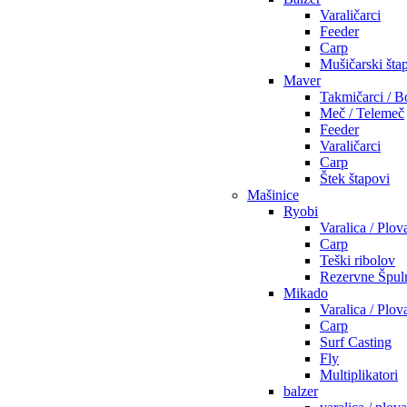
Varaličarci
Feeder
Carp
Mušičarski šta
Maver
Takmičarci / B
Meč / Telemeč
Feeder
Varaličarci
Carp
Štek štapovi
Mašinice
Ryobi
Varalica / Plov
Carp
Teški ribolov
Rezervne Špul
Mikado
Varalica / Plov
Carp
Surf Casting
Fly
Multiplikatori
balzer