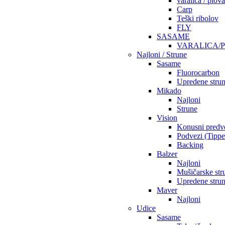
varalica / plov
Carp
Teški ribolov
FLY
SASAME
VARALICA/
Najloni / Strune
Sasame
Fluorocarbon
Upredene stru
Mikado
Najloni
Strune
Vision
Konusni predv
Podvezi (Tippe
Backing
Balzer
Najloni
Mušičarske str
Upredene stru
Maver
Najloni
Udice
Sasame