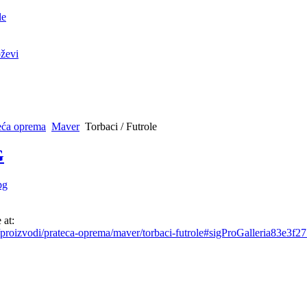
le
ževi
eća oprema
Maver
Torbaci / Futrole
G
 at:
/proizvodi/prateca-oprema/maver/torbaci-futrole#sigProGalleria83e3f2