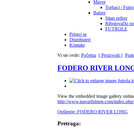
Maver
Torbaci / Futro
Balzer
Sitan pribor
Ribolovački no
FUTROLE
Prijavi se
Distributeri
Kontakt
Vi ste ovde:
Početna
|| Proizvodi ||
Prat
FODERO RIVER LON
View the embedded image gallery online
http://www.travarfishing.com/index.php
Opširnije: FODERO RIVER LONG
Pretraga: