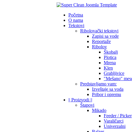
Početna
O nama
Tekstovi
Ribolovački tekstovi
Zapisi sa vode
Reportaže
Ribolov
Škobalj
Plotica
Mrena
Klen
Grabljivice
"Mešano" mes
Predstavljamo vam:
Izveštaje sa voda
Pribor i opremu
|| Proizvodi ||
Štapovi
Mikado
Feeder / Picker
Varaličarci
Univerzalni
Balzer