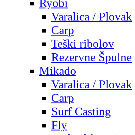
Ryobi
Varalica / Plovak
Carp
Teški ribolov
Rezervne Špulne
Mikado
Varalica / Plovak
Carp
Surf Casting
Fly