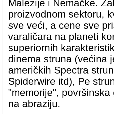
Malezije i Nemačke. Zah
proizvodnom sektoru, kv
sve veći, a cene sve pr
varaličara na planeti ko
superiornih karakteristi
dinema struna (većina jef
američkih Spectra stru
Spiderwire itd), Pe stru
"memorije", površinska 
na abraziju.