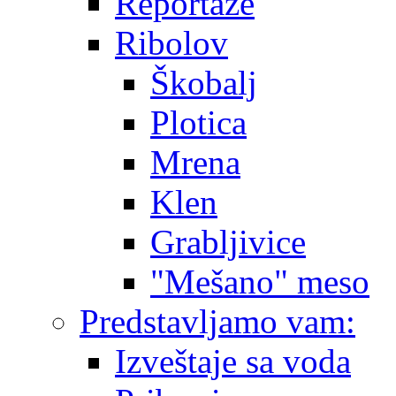
Reportaže
Ribolov
Škobalj
Plotica
Mrena
Klen
Grabljivice
"Mešano" meso
Predstavljamo vam:
Izveštaje sa voda