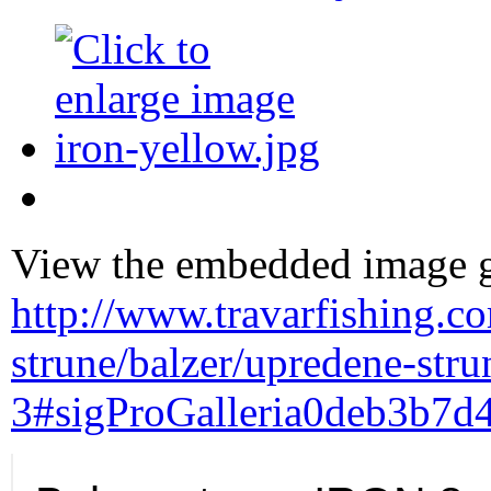
View the embedded image ga
http://www.travarfishing.c
strune/balzer/upredene-stru
3#sigProGalleria0deb3b7d