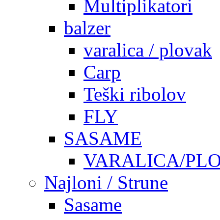
Multiplikatori
balzer
varalica / plovak
Carp
Teški ribolov
FLY
SASAME
VARALICA/PL
Najloni / Strune
Sasame