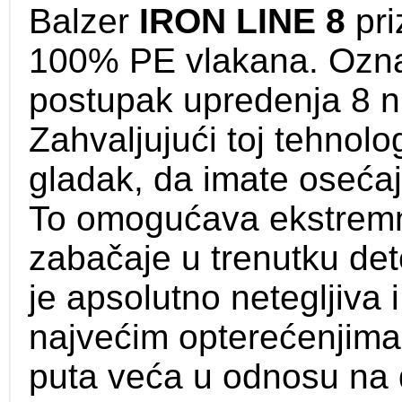
Balzer
IRON LINE 8
pri
100% PE vlakana. Ozna
postupak upredenja 8 nit
Zahvaljujući toj tehnolog
gladak, da imate osećaj 
To omogućava ekstremn
zabačaje u trenutku det
je apsolutno netegljiva i
najvećim opterećenjima.
puta veća u odnosu na 