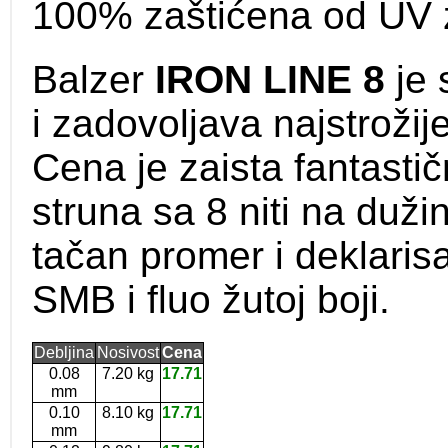
100% zaštićena od UV zr
Balzer
IRON LINE 8
je 
i zadovoljava najstrožij
Cena je zaista fantastič
struna sa 8 niti na duži
tačan promer i deklaris
SMB i fluo žutoj boji.
Debljina
Nosivost
Cena
0.08
7.20 kg
17.71
mm
0.10
8.10 kg
17.71
mm