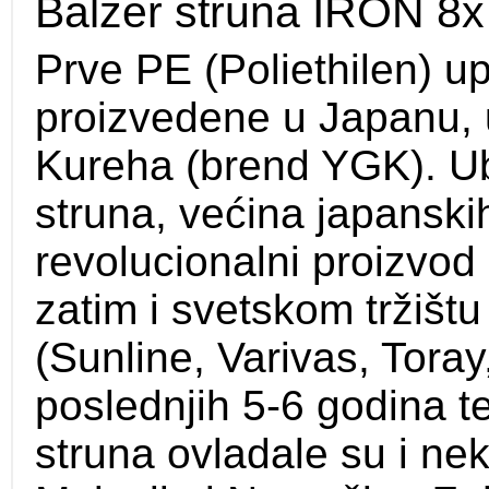
Balzer struna IRON 8x
Prve PE (Poliethilen) u
proizvedene u Japanu,
Kureha (brend YGK). U
struna, većina japanskih
revolucionalni proizvod
zatim i svetskom tržišt
(Sunline, Varivas, Toray
poslednjih 5-6 godina 
struna ovladale su i ne