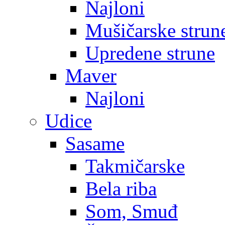
Najloni
Mušičarske strun
Upredene strune
Maver
Najloni
Udice
Sasame
Takmičarske
Bela riba
Som, Smuđ