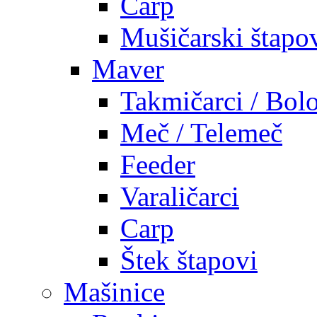
Carp
Mušičarski štapo
Maver
Takmičarci / Bolo
Meč / Telemeč
Feeder
Varaličarci
Carp
Štek štapovi
Mašinice