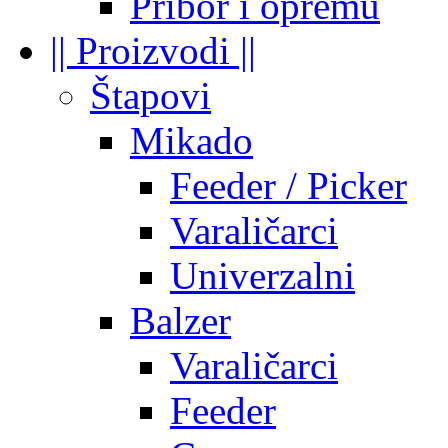
Pribor i opremu
|| Proizvodi ||
Štapovi
Mikado
Feeder / Picker
Varaličarci
Univerzalni
Balzer
Varaličarci
Feeder