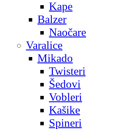
Kape
Balzer
Naočare
Varalice
Mikado
Twisteri
Šedovi
Vobleri
Kašike
Spineri