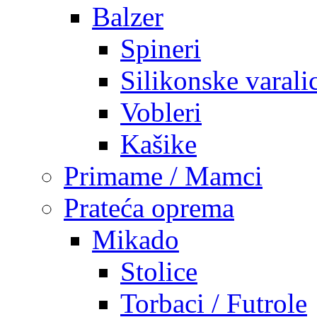
Balzer
Spineri
Silikonske varali
Vobleri
Kašike
Primame / Mamci
Prateća oprema
Mikado
Stolice
Torbaci / Futrole