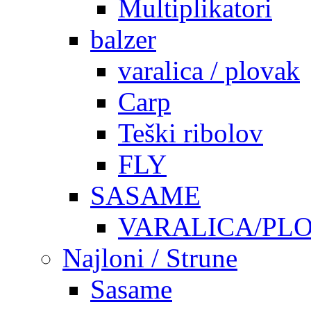
Multiplikatori
balzer
varalica / plovak
Carp
Teški ribolov
FLY
SASAME
VARALICA/PL
Najloni / Strune
Sasame