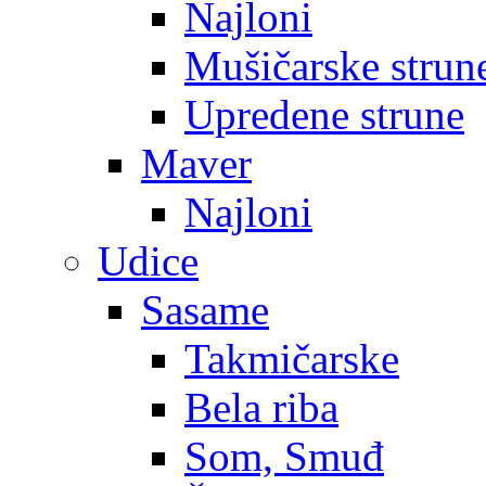
Najloni
Mušičarske strun
Upredene strune
Maver
Najloni
Udice
Sasame
Takmičarske
Bela riba
Som, Smuđ