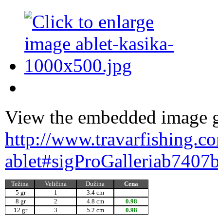
View the embedded image ga
http://www.travarfishing.c
ablet#sigProGalleriab7407
Težina
Veličina
Dužina
Cena
5 gr
1
3.4 cm
8 gr
2
4.8 cm
0.98
12 gr
3
5.2 cm
0.98