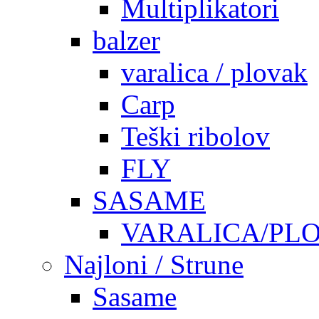
Multiplikatori
balzer
varalica / plovak
Carp
Teški ribolov
FLY
SASAME
VARALICA/PL
Najloni / Strune
Sasame