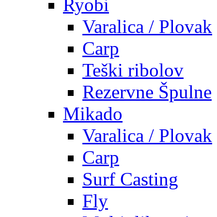
Ryobi
Varalica / Plovak
Carp
Teški ribolov
Rezervne Špulne
Mikado
Varalica / Plovak
Carp
Surf Casting
Fly