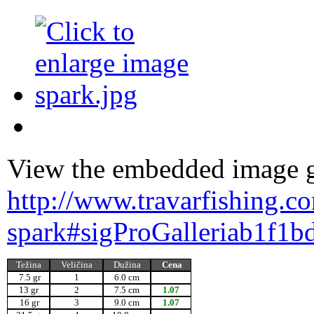
View the embedded image ga
http://www.travarfishing.c
spark#sigProGalleriab1f1b
Težina
Veličina
Dužina
Cena
7.5 gr
1
6.0 cm
13 gr
2
7.5 cm
1.07
16 gr
3
9.0 cm
1.07