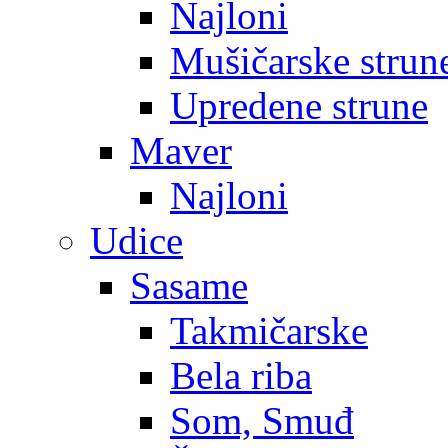
Najloni
Mušičarske strun
Upredene strune
Maver
Najloni
Udice
Sasame
Takmičarske
Bela riba
Som, Smuđ