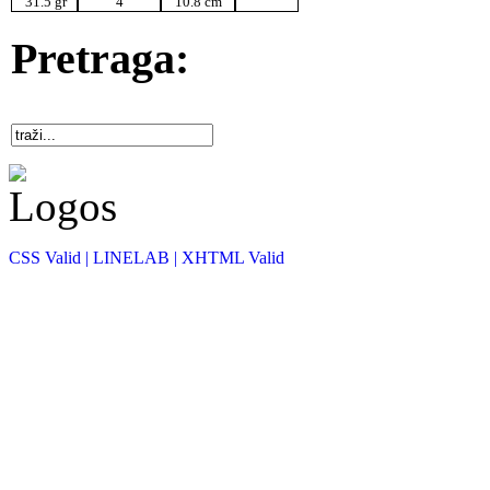
31.5 gr
4
10.8 cm
Pretraga:
CSS Valid |
LINELAB |
XHTML Valid