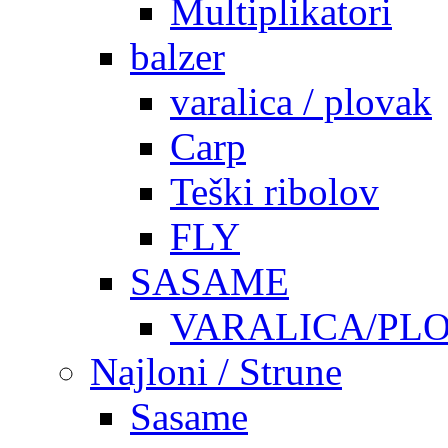
Multiplikatori
balzer
varalica / plovak
Carp
Teški ribolov
FLY
SASAME
VARALICA/PL
Najloni / Strune
Sasame