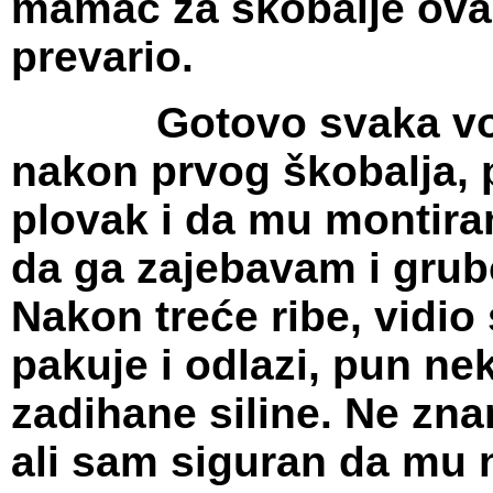
mamac za škobalje ovak
prevario.
Gotovo svaka vožnja
nakon prvog škobalja, 
plovak i da mu montiram
da ga zajebavam i grub
Nakon treće ribe, vidi
pakuje i odlazi, pun n
zadihane siline. Ne zna
ali sam siguran da mu 