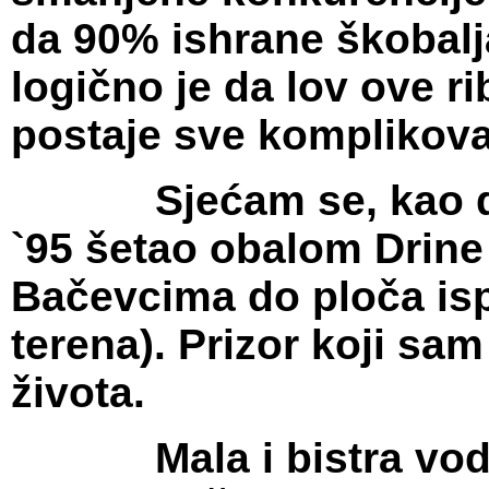
da 90% ishrane škobalja
logično je da lov ove r
postaje sve komplikovani
Sjećam se, kao da je
`95 šetao obalom Drine
Bačevcima do ploča isp
terena). Prizor koji sa
života.
Mala i bistra voda o