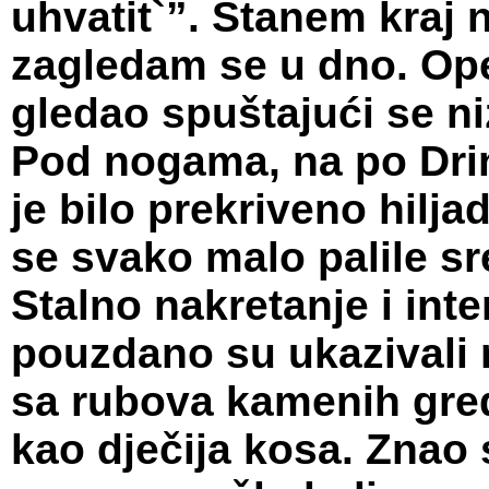
uhvatit`”. Stanem kraj 
zagledam se u dno. Opet
gledao spuštajući se n
Pod nogama, na po Dri
je bilo prekriveno hilj
se svako malo palile s
Stalno nakretanje i int
pouzdano su ukazivali n
sa rubova kamenih greda
kao dječija kosa. Znao 