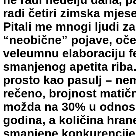
radi četiri zimska mjes
Pitali me mnogi ljudi z
“neobične” pojave, oče
veleumnu elaboraciju f
smanjenog apetita riba.
prosto kao pasulj – nema
rečeno, brojnost matič
možda na 30% u odnosu 
godina, a količina hrane
smanjene konkurencije u