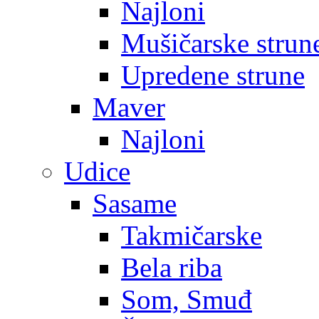
Najloni
Mušičarske strun
Upredene strune
Maver
Najloni
Udice
Sasame
Takmičarske
Bela riba
Som, Smuđ