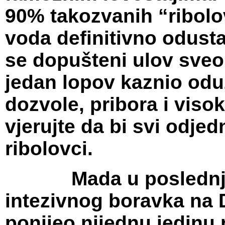
90% takozvanih “ribolov
voda definitivno odustal
se dopušteni ulov sveo
jedan lopov kaznio od
dozvole, pribora i vi
vjerujte da bi svi odjed
ribolovci.
Mada u poslednjih 
intezivnog boravka na 
ponijeo nijednu jedinu 