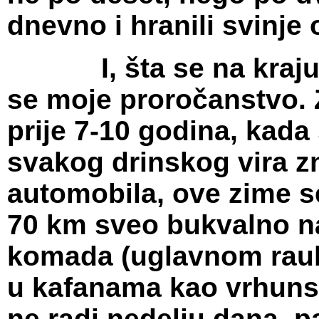
dnevno i hranili svinj
I, šta se na kraju de
se moje proročanstvo. 
prije 7-10 godina, kada
svakog drinskog vira zn
automobila, ove zime s
70 km sveo bukvalno na t
komada (uglavnom raub
u kafanama kao vrhunsk
ne radi nedelju dana, pa