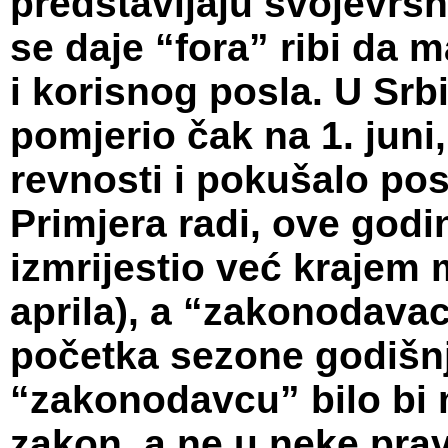
predstavljaju svojevrsn
se daje “fora” ribi da
i korisnog posla. U Srbi
pomjerio čak na 1. juni,
revnosti i pokušalo pos
Primjera radi, ove godin
izmrijestio već krajem 
aprila), a “zakonodava
početka sezone godišn
“zakonodavcu” bilo bi
zakon, a ne u neke prav