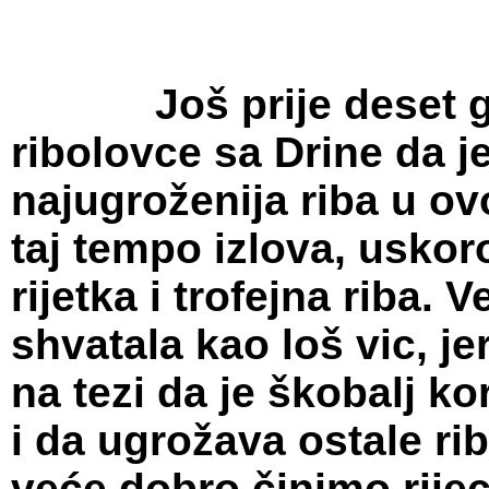
Još prije deset go
ribolovce sa Drine da j
najugroženija riba u ovoj
taj tempo izlova, uskor
rijetka i trofejna riba.
shvatala kao loš vic, j
na tezi da je škobalj k
i da ugrožava ostale rib
veće dobro činimo rije